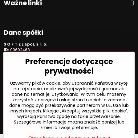
Ważne linki
Dane spółki
S O F T E L spol. s r. o.
ID:
00692468
VAT:
2020450333
Preferencje dotyczące
NUMER VAT:
SK202045333
Spółka jest zarejestrowana w OR OS Žilina, sekcja Sro, proszę
prywatności
wstawić numer: 6/L
Używamy plików cookie, aby usprawnić Państwa wizytę
Sposób płatności
na tej stronie, analizować jej wydajność i gromadzić
dane na temat jej użytkowania. W tym celu możemy
korzystać z narzędzi i usług stron trzecich, a zebrane
dane mogą być przekazywane partnerom w UE, USA lub
innych krajach. Klikając „Akceptuj wszystkie pliki cookie",
©
2026
Prawa autorskie
wyrażają Państwo zgodę na takie przetwarzanie.
Preferencje dotyczące prywatności
Szczegółowe informacje można znaleźć poniżej lub
Oświadczenie o ochronie prywatności
Status zamówienia
zmienić swoje preferencje.
Oświadczenie o ochronie prywatności