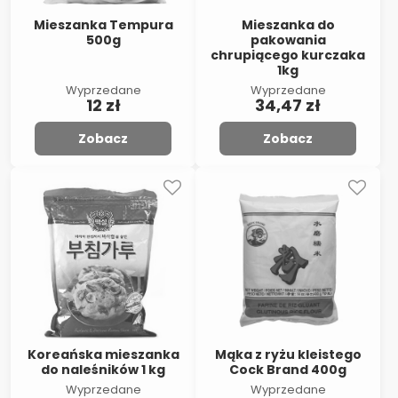
Mieszanka Tempura
Mieszanka do
500g
pakowania
chrupiącego kurczaka
1kg
Wyprzedane
Wyprzedane
12 zł
34,47 zł
Zobacz
Zobacz
Koreańska mieszanka
Mąka z ryżu kleistego
do naleśników 1 kg
Cock Brand 400g
Wyprzedane
Wyprzedane