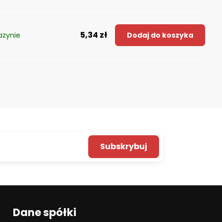
5,34 zł
zynie
Dodaj do koszyka
Subskrybuj
Dane spółki