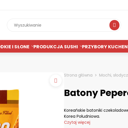
Wyszukiwan
DKIE I SŁONE
PRODUKCJA SUSHI
PRZYBORY KUCHEN
Strona główna
Mochi, słodycz
Batony Peper
Koreańskie batoniki czekoladow
Korea Południowa.
Czytaj więcej