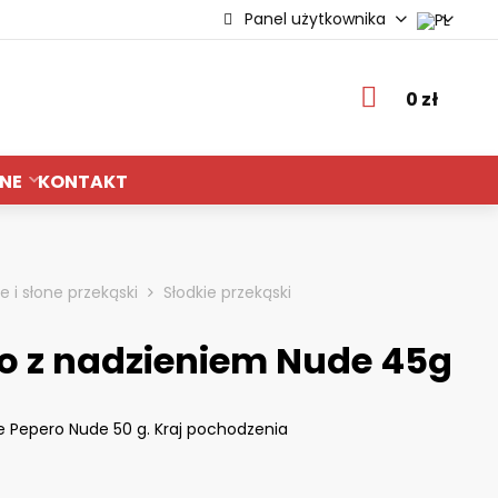
Panel użytkownika
ie
0 zł
NE
KONTAKT
e i słone przekąski
Słodkie przekąski
o z nadzieniem Nude 45g
e Pepero Nude 50 g. Kraj pochodzenia