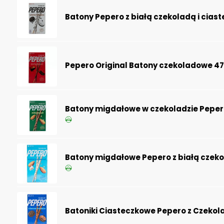
Batony Pepero z białą czekoladą i cias
Pepero Original Batony czekoladowe 4
Batony migdałowe w czekoladzie Peper
Batony migdałowe Pepero z białą czek
Batoniki Ciasteczkowe Pepero z Czekol