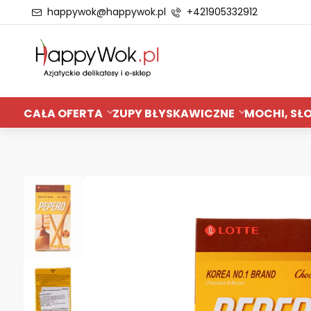
happywok@happywok.pl
+421905332912
CAŁA OFERTA
ZUPY BŁYSKAWICZNE
MOCHI, SŁO