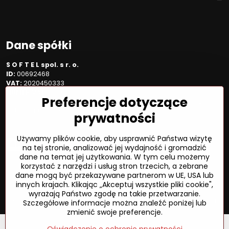
Dane spółki
S O F T E L spol. s r. o.
ID:
00692468
VAT:
2020450333
NUMER VAT:
SK202045333
Preferencje dotyczące
Spółka jest zarejestrowana w OR OS Žilina, sekcja Sro, proszę
wstawić numer: 6/L
prywatności
Sposób płatności
Używamy plików cookie, aby usprawnić Państwa wizytę
na tej stronie, analizować jej wydajność i gromadzić
dane na temat jej użytkowania. W tym celu możemy
korzystać z narzędzi i usług stron trzecich, a zebrane
dane mogą być przekazywane partnerom w UE, USA lub
©
2026
Prawa autorskie
innych krajach. Klikając „Akceptuj wszystkie pliki cookie",
Preferencje dotyczące prywatności
wyrażają Państwo zgodę na takie przetwarzanie.
Oświadczenie o ochronie prywatności
Status zamówienia
Szczegółowe informacje można znaleźć poniżej lub
zmienić swoje preferencje.