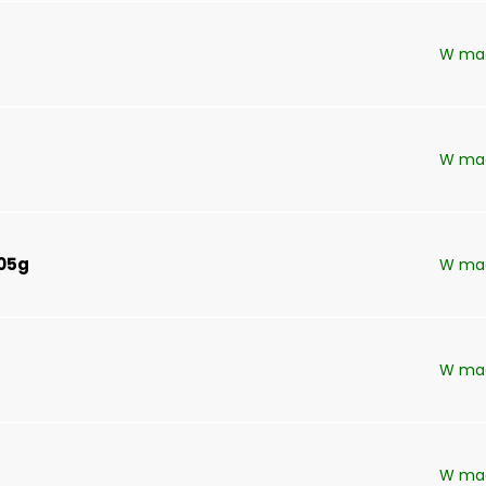
W ma
W ma
105g
W ma
W ma
W ma