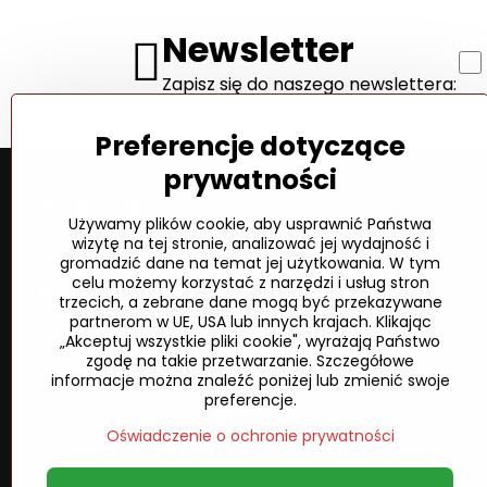
Newsletter
Zapisz się do naszego newslettera:
Preferencje dotyczące
prywatności
Ważne linki
Używamy plików cookie, aby usprawnić Państwa
wizytę na tej stronie, analizować jej wydajność i
gromadzić dane na temat jej użytkowania. W tym
Kontakt
celu możemy korzystać z narzędzi i usług stron
Wysyłka i płatność
trzecich, a zebrane dane mogą być przekazywane
Zasady i warunki
partnerom w UE, USA lub innych krajach. Klikając
Polityka prywatności
„Akceptuj wszystkie pliki cookie", wyrażają Państwo
zgodę na takie przetwarzanie. Szczegółowe
informacje można znaleźć poniżej lub zmienić swoje
preferencje.
Oświadczenie o ochronie prywatności