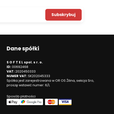
Subskrybuj
Dane spółki
S O F T E L spol. s r. o.
ID:
00692468
VAT:
2020450333
NUMER VAT:
SK202045333
Spółka jest zarejestrowana w OR OS Žilina, sekcja Sro,
proszę wstawić numer: 6/L
Sposób płatności