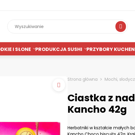
Wyszukiwan
DKIE I SŁONE
PRODUKCJA SUSHI
PRZYBORY KUCHEN
Strona główna
Mochi, słodycz
Ciastka z na
Kancho 42g
Herbatniki w kształcie małych 
Kancho Choco biscuits 42g. Kra