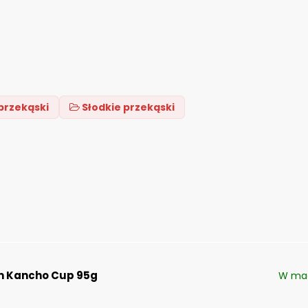
 przekąski
Słodkie przekąski
m Kancho Cup 95g
W ma