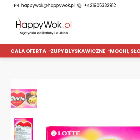
happywok@happywok.pl
+421905332912
CAŁA OFERTA
ZUPY BŁYSKAWICZNE
MOCHI, SŁO