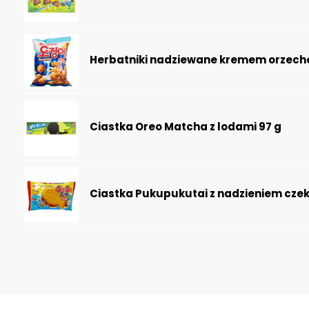
Herbatniki nadziewane kremem orzech
Ciastka Oreo Matcha z lodami 97 g
Ciastka Pukupukutai z nadzieniem cze