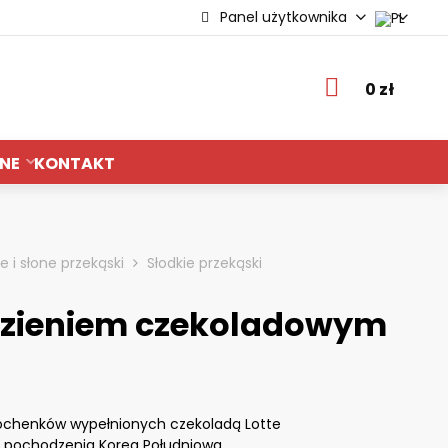
Panel użytkownika
ie
0 zł
NE
KONTAKT
e i słone przekąski
Słodkie przekąski
dzieniem czekoladowym
bochenków wypełnionych czekoladą Lotte
j pochodzenia Korea Południowa.