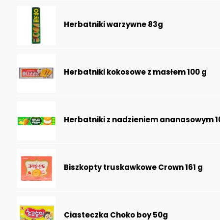
Herbatniki warzywne 83g
Herbatniki kokosowe z masłem 100 g
Herbatniki z nadzieniem ananasowym 
Biszkopty truskawkowe Crown 161 g
Ciasteczka Choko boy 50g