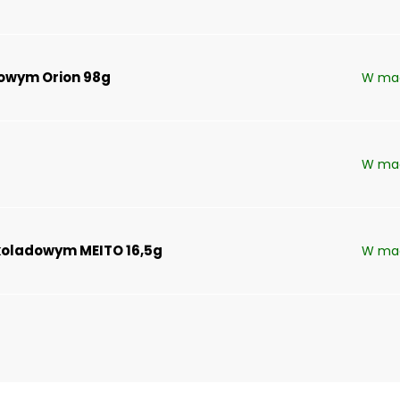
owym Orion 98g
W ma
W ma
koladowym MEITO 16,5g
W ma