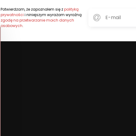
Potwierdzam, że zapoznałem się z
polityką
prywatności
i niniejszym wyrażam wyraźną
zgodę na przetwarzanie moich danych
osobowych
.