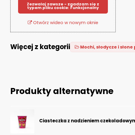
Zezwalaj zawsze - zgadzam się z
typem pliku cookie: Funkcjonalny
Otwórz wideo w nowym oknie
Więcej z kategorii
Mochi, słodycze i słone
Produkty alternatywne
Ciasteczka z nadzieniem czekoladowy