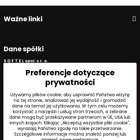
Ważne linki
Dane spółki
S O F T E L spol. s r. o.
ID:
00692468
Preferencje dotyczące
VAT:
2020450333
NUMER VAT:
SK202045333
prywatności
Spółka jest zarejestrowana w OR OS Žilina, sekcja Sro, proszę
wstawić numer: 6/L
Używamy plików cookie, aby usprawnić Państwa wizytę
na tej stronie, analizować jej wydajność i gromadzić
Sposób płatności
dane na temat jej użytkowania. W tym celu możemy
korzystać z narzędzi i usług stron trzecich, a zebrane
dane mogą być przekazywane partnerom w UE, USA lub
innych krajach. Klikając „Akceptuj wszystkie pliki cookie",
wyrażają Państwo zgodę na takie przetwarzanie.
©
2026
Prawa autorskie
Szczegółowe informacje można znaleźć poniżej lub
Preferencje dotyczące prywatności
zmienić swoje preferencje.