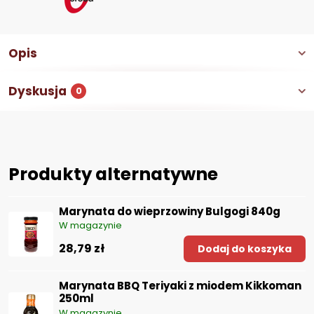
Opis
Dyskusja
0
Produkty alternatywne
Marynata do wieprzowiny Bulgogi 840g
W magazynie
28,79 zł
Dodaj do koszyka
Marynata BBQ Teriyaki z miodem Kikkoman
250ml
W magazynie