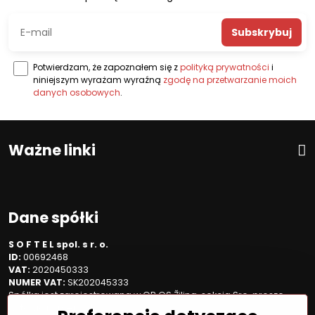
Subskrybuj
Potwierdzam, że zapoznałem się z
polityką prywatności
i
niniejszym wyrażam wyraźną
zgodę na przetwarzanie moich
danych osobowych
.
Ważne linki
Dane spółki
S O F T E L spol. s r. o.
ID:
00692468
VAT:
2020450333
NUMER VAT:
SK202045333
Spółka jest zarejestrowana w OR OS Žilina, sekcja Sro, proszę
wstawić numer: 6/L