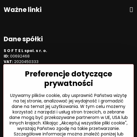
Ważne linki
Dane spółki
S O F T E L spol. s r. o.
ID:
00692468
VAT:
2020450333
NUMER VAT:
SK202045333
Preferencje dotyczące
Spółka jest zarejestrowana w OR OS Žilina, sekcja Sro, proszę
wstawić numer: 6/L
prywatności
Sposób płatności
Używamy plików cookie, aby usprawnić Państwa wizytę
na tej stronie, analizować jej wydajność i gromadzić
dane na temat jej użytkowania. W tym celu możemy
korzystać z narzędzi i usług stron trzecich, a zebrane
dane mogą być przekazywane partnerom w UE, USA lub
©
2026
Prawa autorskie
innych krajach. Klikając „Akceptuj wszystkie pliki cookie",
Preferencje dotyczące prywatności
wyrażają Państwo zgodę na takie przetwarzanie.
Oświadczenie o ochronie prywatności
Status zamówienia
Szczegółowe informacje można znaleźć poniżej lub