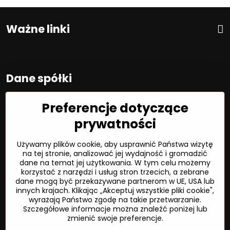
Ważne linki
Dane spółki
S O F T E L spol. s r. o.
Preferencje dotyczące
ID:
00692468
VAT:
2020450333
prywatności
NUMER VAT:
SK202045333
Spółka jest zarejestrowana w OR OS Žilina, sekcja Sro, proszę
Używamy plików cookie, aby usprawnić Państwa wizytę
wstawić numer: 6/L
na tej stronie, analizować jej wydajność i gromadzić
dane na temat jej użytkowania. W tym celu możemy
Sposób płatności
korzystać z narzędzi i usług stron trzecich, a zebrane
dane mogą być przekazywane partnerom w UE, USA lub
innych krajach. Klikając „Akceptuj wszystkie pliki cookie",
wyrażają Państwo zgodę na takie przetwarzanie.
Szczegółowe informacje można znaleźć poniżej lub
©
2026
Prawa autorskie
zmienić swoje preferencje.
Preferencje dotyczące prywatności