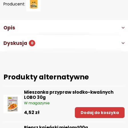
Producent:
Opis
Dyskusja
0
Produkty alternatywne
Mieszanka przypraw słodko-kwaśnych
LOBO 30g
W magazynie
4,52 zł
Dodaj do koszyka
Pieprz kajeński mielony100g