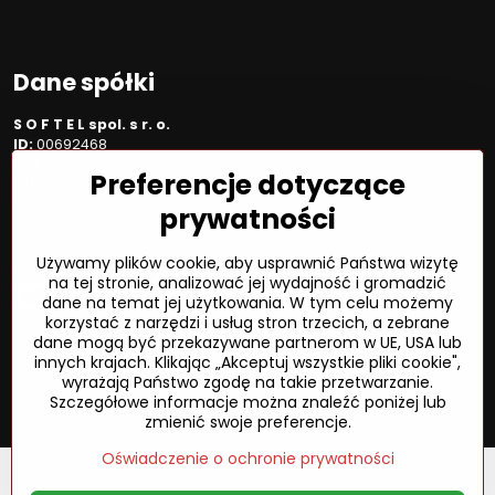
Dane spółki
S O F T E L spol. s r. o.
ID:
00692468
VAT:
2020450333
Preferencje dotyczące
NUMER VAT:
SK202045333
Spółka jest zarejestrowana w OR OS Žilina, sekcja Sro, proszę
prywatności
wstawić numer: 6/L
Używamy plików cookie, aby usprawnić Państwa wizytę
Sposób płatności
na tej stronie, analizować jej wydajność i gromadzić
dane na temat jej użytkowania. W tym celu możemy
korzystać z narzędzi i usług stron trzecich, a zebrane
dane mogą być przekazywane partnerom w UE, USA lub
innych krajach. Klikając „Akceptuj wszystkie pliki cookie",
©
2026
Prawa autorskie
wyrażają Państwo zgodę na takie przetwarzanie.
Preferencje dotyczące prywatności
Szczegółowe informacje można znaleźć poniżej lub
Oświadczenie o ochronie prywatności
Status zamówienia
zmienić swoje preferencje.
Oświadczenie o ochronie prywatności