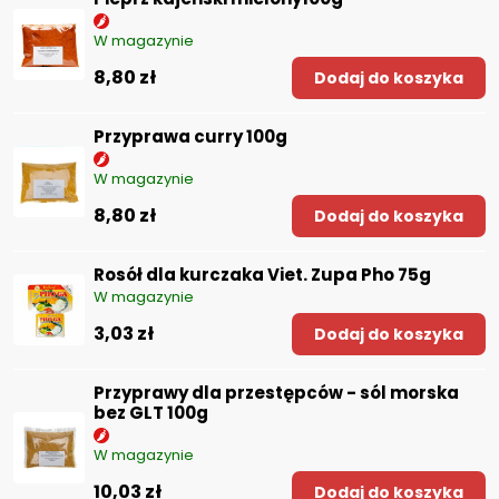
W magazynie
8,80 zł
Dodaj do koszyka
Przyprawa curry 100g
W magazynie
8,80 zł
Dodaj do koszyka
Rosół dla kurczaka Viet. Zupa Pho 75g
W magazynie
3,03 zł
Dodaj do koszyka
Przyprawy dla przestępców - sól morska
bez GLT 100g
W magazynie
10,03 zł
Dodaj do koszyka