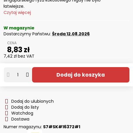
singapurskiego ryżu kokosowego nigdy nie było
łatwiejsze.
Czytaj więcej
W magazynie
Dostarczymy Państwu:
Środa
12.08.2026
8,83 zł
7,42 zł
bez VAT
Dodaj do koszyka
Dodaj do ulubionych
Dodaj do listy
Watchdog
Dostawa
Numer magazynu:
S7#SK#16372#1