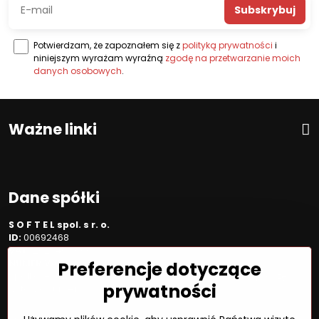
Subskrybuj
Potwierdzam, że zapoznałem się z
polityką prywatności
i
niniejszym wyrażam wyraźną
zgodę na przetwarzanie moich
danych osobowych
.
Ważne linki
Dane spółki
S O F T E L spol. s r. o.
ID:
00692468
VAT:
2020450333
NUMER VAT:
Preferencje dotyczące
SK202045333
Spółka jest zarejestrowana w OR OS Žilina, sekcja Sro, proszę
prywatności
wstawić numer: 6/L