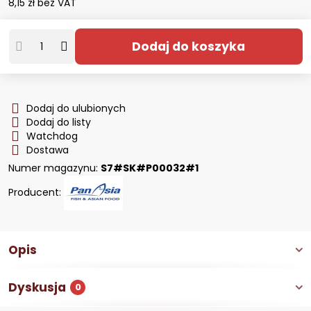
8,15 zł
bez VAT
Dodaj do koszyka
Dodaj do ulubionych
Dodaj do listy
Watchdog
Dostawa
Numer magazynu:
S7#SK#P00032#1
Producent:
Opis
Dyskusja
0