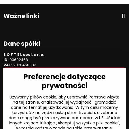
Ważne linki
Dane spółki
S O F T E L spol. s r. o.
ID:
00692468
VAT:
2020450333
NUMER VAT:
SK202045333
Preferencje dotyczące
Spółka jest zarejestrowana w OR OS Žilina, sekcja Sro, proszę
wstawić numer: 6/L
prywatności
Sposób płatności
Używamy plików cookie, aby usprawnić Państwa wizytę
na tej stronie, analizować jej wydajność i gromadzić
dane na temat jej użytkowania. W tym celu możemy
korzystać z narzędzi i usług stron trzecich, a zebrane
dane mogą być przekazywane partnerom w UE, USA lub
©
2026
Prawa autorskie
innych krajach. Klikając „Akceptuj wszystkie pliki cookie",
Preferencje dotyczące prywatności
wyrażają Państwo zgodę na takie przetwarzanie.