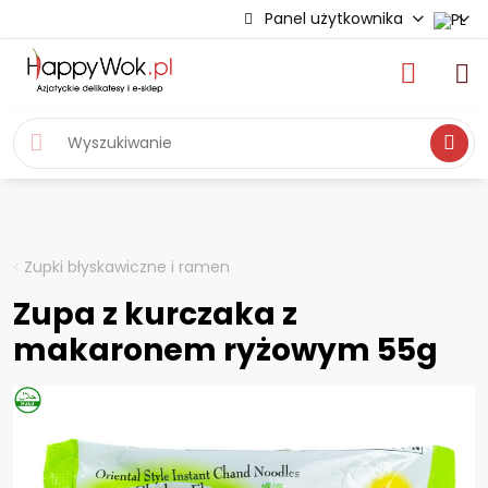
Panel użytkownika
Wyszukiwa
Zupki błyskawiczne i ramen
Zupa z kurczaka z
makaronem ryżowym 55g