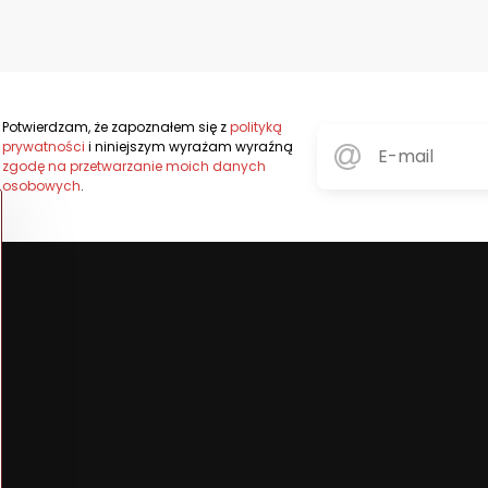
Potwierdzam, że zapoznałem się z
polityką
prywatności
i niniejszym wyrażam wyraźną
zgodę na przetwarzanie moich danych
osobowych
.