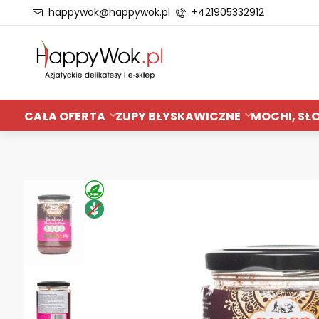
happywok@happywok.pl
+421905332912
CAŁA OFERTA
ZUPY BŁYSKAWICZNE
MOCHI, SŁO