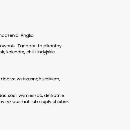
odzenia: Anglia.
towaniu. Tandoori to pikantny
olendrę, chili i indyjskie
dobrze wstrząsnąć słoikiem,
ać sos i wymieszać, delikatnie
y ryż basmati lub ciepły chlebek