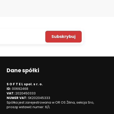
Subskrybuj
Dane spółki
S O F T E L spol. s r. o.
ID:
00692468
VAT:
2020450333
NUMER VAT:
SK202045333
Spółka jest zarejestrowana w OR OS Žilina, sekcja Sro,
proszę wstawić numer: 6/L