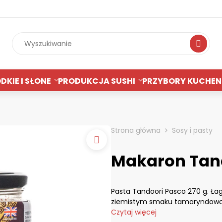
Wyszukiwan
DKIE I SŁONE
PRODUKCJA SUSHI
PRZYBORY KUCHEN
Strona główna
Sosy i pasty
Makaron Tan
Pasta Tandoori Pasco 270 g. Ł
ziemistym smaku tamaryndowca i
Czytaj więcej