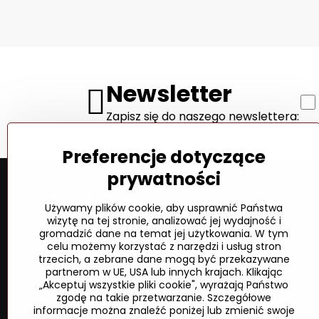
Newsletter
Zapisz się do naszego newslettera:
Preferencje dotyczące
prywatności
Ważne linki
Używamy plików cookie, aby usprawnić Państwa
wizytę na tej stronie, analizować jej wydajność i
gromadzić dane na temat jej użytkowania. W tym
Kontakt
celu możemy korzystać z narzędzi i usług stron
Wysyłka i płatność
trzecich, a zebrane dane mogą być przekazywane
Zasady i warunki
partnerom w UE, USA lub innych krajach. Klikając
Polityka prywatności
„Akceptuj wszystkie pliki cookie", wyrażają Państwo
zgodę na takie przetwarzanie. Szczegółowe
informacje można znaleźć poniżej lub zmienić swoje