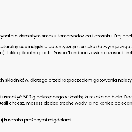
ynata o ziemistym smaku tamaryndowca i czosnku. Kraj poch
 naturalny sos indyjski o autentycznym smaku i łatwym przygo
 Lekko pikantna pasta Pasco Tandoori zawiera czosnek, imbir, k
ch składników, dlatego przed rozpoczęciem gotowania należy 
lni usmażyć 500 g pokrojonego w kostkę kurczaka na biało. Dod
 Jeśli chcesz, możesz dodać trochę wody, a na koniec polecam
uj kurczaka prażonymi migdałami.