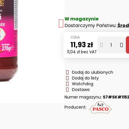
W magazynie
Dostarczymy Państwu:
Śro
11,93 zł
11,04 zł
bez VAT
Dodaj do ulubionych
Dodaj do listy
Watchdog
Dostawa
Numer magazynu:
S7#SK#115
Producent: