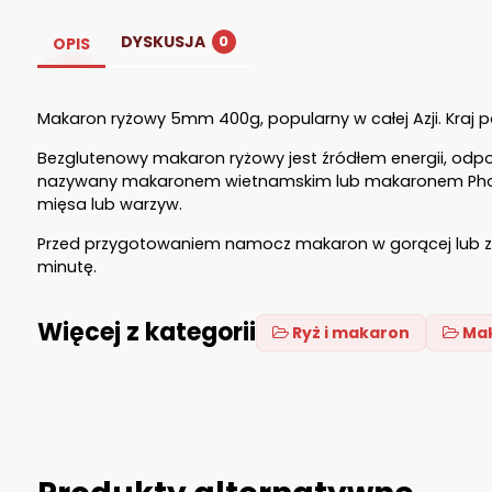
DYSKUSJA
0
OPIS
Makaron ryżowy 5mm 400g, popularny w całej Azji. Kraj
Bezglutenowy makaron ryżowy jest źródłem energii, odpow
nazywany makaronem wietnamskim lub makaronem Pho, jest
mięsa lub warzyw.
Przed przygotowaniem namocz makaron w gorącej lub zimn
minutę.
Więcej z kategorii
Ryż i makaron
Ma