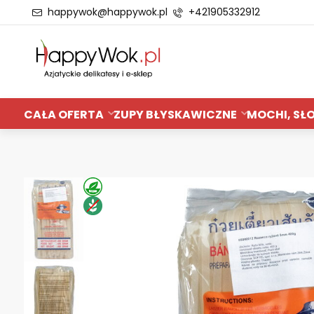
happywok@happywok.pl
+421905332912
CAŁA OFERTA
ZUPY BŁYSKAWICZNE
MOCHI, SŁO