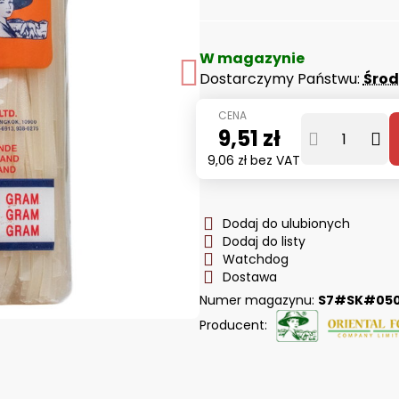
W magazynie
Dostarczymy Państwu:
Śro
9,51 zł
9,06 zł
bez VAT
Dodaj do ulubionych
Dodaj do listy
Watchdog
Dostawa
Numer magazynu:
S7#SK#050
Producent: