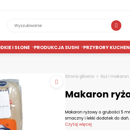
Wyszukiwan
DKIE I SŁONE
PRODUKCJA SUSHI
PRZYBORY KUCHEN
Strona główna
Ryż i makaron
Makaron ryż
Makaron ryżowy o grubości 5 m
smaczny i lekki dodatek do dań.
Czytaj więcej