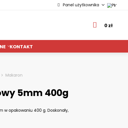
Panel użytkownika
ie
0 zł
NE
KONTAKT
Makaron
owy 5mm 400g
m w opakowaniu 400 g. Doskonały,