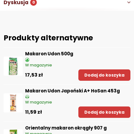
Dyskusja
0
Produkty alternatywne
Makaron Udon 500g
W magazynie
17,53 zł
Dodaj do koszyka
Makaron Udon Japoński A+ HoSan 453g
W magazynie
11,59 zł
Dodaj do koszyka
Orientalny makaron okrągły 907 g
W magazynie