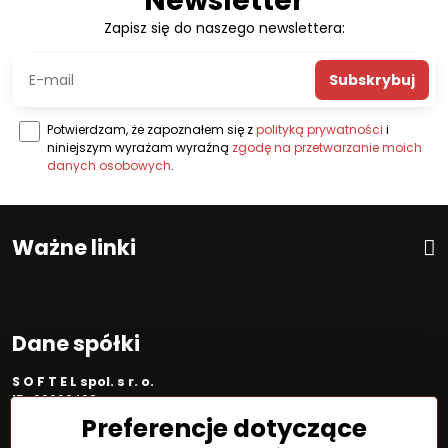
Newsletter
Zapisz się do naszego newslettera:
Subskrybuj
Potwierdzam, że zapoznałem się z
polityką prywatności
i
niniejszym wyrażam wyraźną
zgodę na przetwarzanie moich
danych osobowych
.
Ważne linki
Dane spółki
S O F T E L spol. s r. o.
ID:
00692468
VAT:
2020450333
Preferencje dotyczące
NUMER VAT:
SK202045333