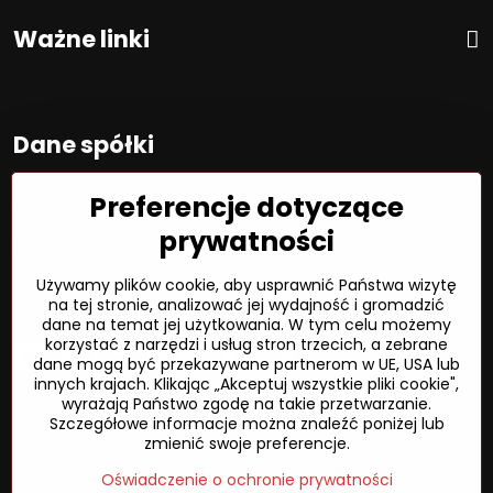
Ważne linki
Dane spółki
S O F T E L spol. s r. o.
Preferencje dotyczące
ID:
00692468
VAT:
2020450333
prywatności
NUMER VAT:
SK202045333
Spółka jest zarejestrowana w OR OS Žilina, sekcja Sro, proszę
Używamy plików cookie, aby usprawnić Państwa wizytę
wstawić numer: 6/L
na tej stronie, analizować jej wydajność i gromadzić
dane na temat jej użytkowania. W tym celu możemy
Sposób płatności
korzystać z narzędzi i usług stron trzecich, a zebrane
dane mogą być przekazywane partnerom w UE, USA lub
innych krajach. Klikając „Akceptuj wszystkie pliki cookie",
wyrażają Państwo zgodę na takie przetwarzanie.
Szczegółowe informacje można znaleźć poniżej lub
©
2026
Prawa autorskie
zmienić swoje preferencje.
Preferencje dotyczące prywatności
Oświadczenie o ochronie prywatności
Status zamówienia
Oświadczenie o ochronie prywatności