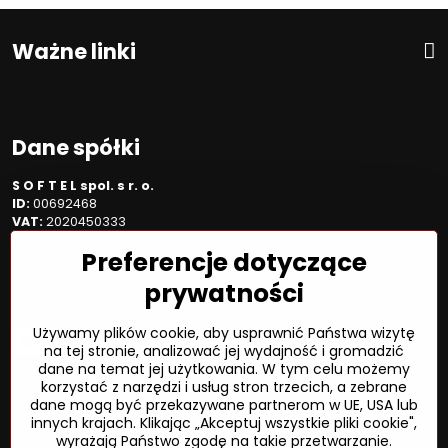
Ważne linki
Dane spółki
S O F T E L spol. s r. o.
ID:
00692468
VAT:
2020450333
NUMER VAT:
SK202045333
Preferencje dotyczące
Spółka jest zarejestrowana w OR OS Žilina, sekcja Sro, proszę
wstawić numer: 6/L
prywatności
Sposób płatności
Używamy plików cookie, aby usprawnić Państwa wizytę
na tej stronie, analizować jej wydajność i gromadzić
dane na temat jej użytkowania. W tym celu możemy
korzystać z narzędzi i usług stron trzecich, a zebrane
dane mogą być przekazywane partnerom w UE, USA lub
©
2026
Prawa autorskie
innych krajach. Klikając „Akceptuj wszystkie pliki cookie",
Preferencje dotyczące prywatności
wyrażają Państwo zgodę na takie przetwarzanie.