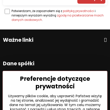
Potwierdzam, że zapoznałem się z
polityką prywatności
i
niniejszym wyrażam wyraźną
zgodę na przetwarzanie moich
danych osobowych
.
Ważne linki
Dane spółki
S O F T E L spol. s r. o.
Preferencje dotyczące
ID:
00692468
VAT:
2020450333
prywatności
NUMER VAT:
SK202045333
Spółka jest zarejestrowana w OR OS Žilina, sekcja Sro, proszę
wstawić numer: 6/L
Używamy plików cookie, aby usprawnić Państwa wizytę
na tej stronie, analizować jej wydajność i gromadzić
dane na temat jej użytkowania. W tym celu możemy
Sposób płatności
korzystać z narzędzi i usług stron trzecich, a zebrane