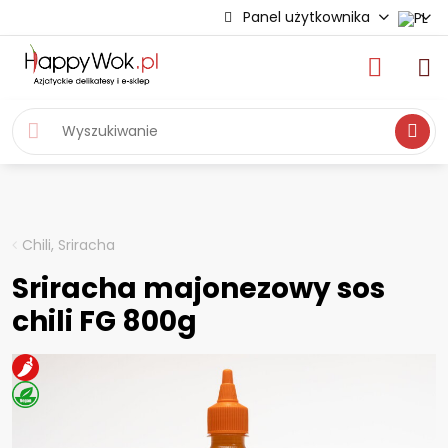
Panel użytkownika
Wyszukiwa
Chili, Sriracha
Sriracha majonezowy sos
chili FG 800g