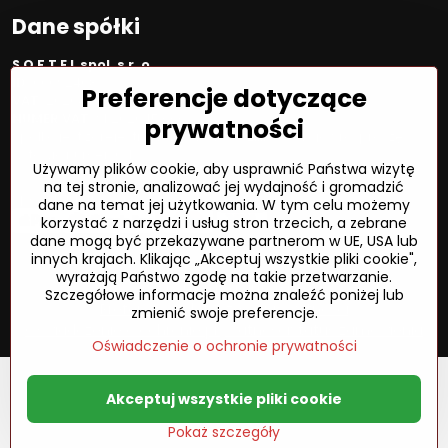
Dane spółki
S O F T E L spol. s r. o.
ID:
00692468
Preferencje dotyczące
VAT:
2020450333
NUMER VAT:
SK202045333
prywatności
Spółka jest zarejestrowana w OR OS Žilina, sekcja Sro, proszę
wstawić numer: 6/L
Używamy plików cookie, aby usprawnić Państwa wizytę
na tej stronie, analizować jej wydajność i gromadzić
Sposób płatności
dane na temat jej użytkowania. W tym celu możemy
korzystać z narzędzi i usług stron trzecich, a zebrane
dane mogą być przekazywane partnerom w UE, USA lub
innych krajach. Klikając „Akceptuj wszystkie pliki cookie",
wyrażają Państwo zgodę na takie przetwarzanie.
©
2026
Prawa autorskie
Szczegółowe informacje można znaleźć poniżej lub
Preferencje dotyczące prywatności
zmienić swoje preferencje.
Oświadczenie o ochronie prywatności
Status zamówienia
Oświadczenie o ochronie prywatności
Akceptuj wszystkie pliki cookie
Pokaż szczegóły