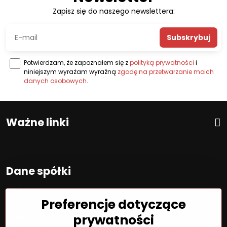
Zapisz się do naszego newslettera:
Subskrybuj
Potwierdzam, że zapoznałem się z
polityką prywatności
i
niniejszym wyrażam wyraźną
zgodę na przetwarzanie moich
danych osobowych
.
Ważne linki
Dane spółki
S O F T E L spol. s r. o.
ID:
00692468
Preferencje dotyczące
VAT:
2020450333
prywatności
NUMER VAT:
SK202045333
Spółka jest zarejestrowana w OR OS Žilina, sekcja Sro, proszę