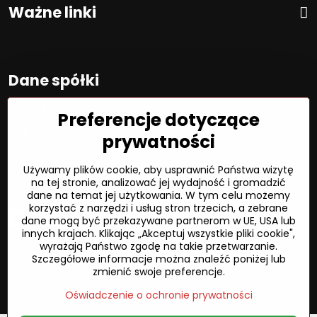
Ważne linki
Dane spółki
S O F T E L spol. s r. o.
Preferencje dotyczące
ID:
00692468
VAT:
2020450333
prywatności
NUMER VAT:
SK202045333
Spółka jest zarejestrowana w OR OS Žilina, sekcja Sro, proszę
Używamy plików cookie, aby usprawnić Państwa wizytę
wstawić numer: 6/L
na tej stronie, analizować jej wydajność i gromadzić
dane na temat jej użytkowania. W tym celu możemy
Sposób płatności
korzystać z narzędzi i usług stron trzecich, a zebrane
dane mogą być przekazywane partnerom w UE, USA lub
innych krajach. Klikając „Akceptuj wszystkie pliki cookie",
wyrażają Państwo zgodę na takie przetwarzanie.
Szczegółowe informacje można znaleźć poniżej lub
©
2026
Prawa autorskie
zmienić swoje preferencje.
Preferencje dotyczące prywatności
Oświadczenie o ochronie prywatności
Status zamówienia
Oświadczenie o ochronie prywatności