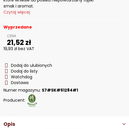
które wniesie do posiłku niepowtarzalny tajski
smak i aromat.
Czytaj więcej
Wyprzedane
21,52 zł
19,93 zł
bez VAT
Dodaj do ulubionych
Dodaj do listy
Watchdog
Dostawa
Numer magazynu:
S7#SK#51284#1
Producent:
Opis