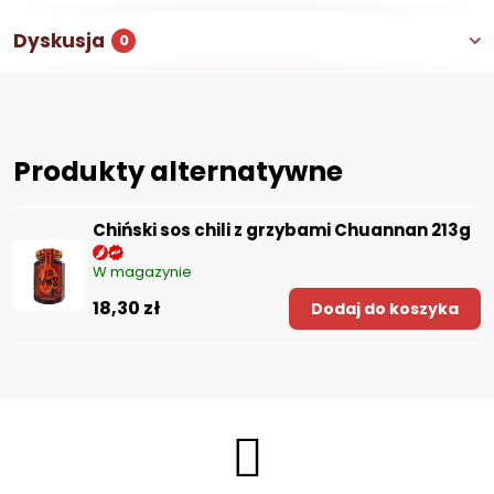
Dyskusja
0
Produkty alternatywne
Chiński sos chili z grzybami Chuannan 213g
W magazynie
18,30 zł
Dodaj do koszyka