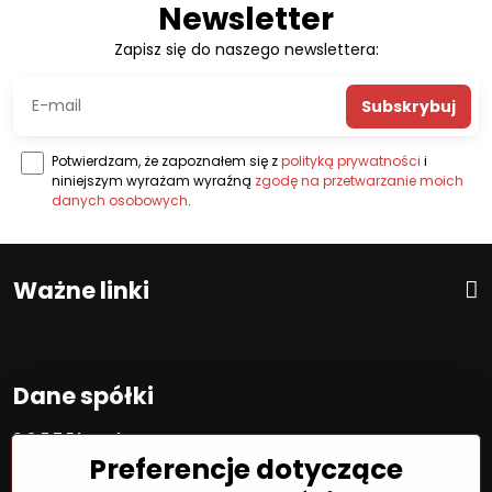
Newsletter
Zapisz się do naszego newslettera:
Subskrybuj
Potwierdzam, że zapoznałem się z
polityką prywatności
i
niniejszym wyrażam wyraźną
zgodę na przetwarzanie moich
danych osobowych
.
Ważne linki
Dane spółki
S O F T E L spol. s r. o.
ID:
00692468
Preferencje dotyczące
VAT:
2020450333