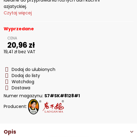
idealne do przyprawiania różnych dań kuchni
azjatyckiej.
Czytaj więcej
Wyprzedane
20,96 zł
19,41 zł
bez VAT
Dodaj do ulubionych
Dodaj do listy
Watchdog
Dostawa
Numer magazynu:
S7#SK#8128#1
Producent:
Opis