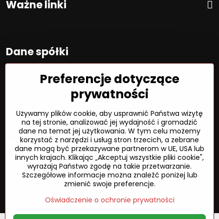
Ważne linki
Dane spółki
S O F T E L spol. s r. o.
Preferencje dotyczące
ID:
00692468
VAT:
2020450333
prywatności
NUMER VAT:
SK202045333
Spółka jest zarejestrowana w OR OS Žilina, sekcja Sro, proszę
Używamy plików cookie, aby usprawnić Państwa wizytę
wstawić numer: 6/L
na tej stronie, analizować jej wydajność i gromadzić
dane na temat jej użytkowania. W tym celu możemy
Sposób płatności
korzystać z narzędzi i usług stron trzecich, a zebrane
dane mogą być przekazywane partnerom w UE, USA lub
innych krajach. Klikając „Akceptuj wszystkie pliki cookie",
wyrażają Państwo zgodę na takie przetwarzanie.
Szczegółowe informacje można znaleźć poniżej lub
©
2026
Prawa autorskie
zmienić swoje preferencje.
Preferencje dotyczące prywatności
Oświadczenie o ochronie prywatności
Status zamówienia
Oświadczenie o ochronie prywatności