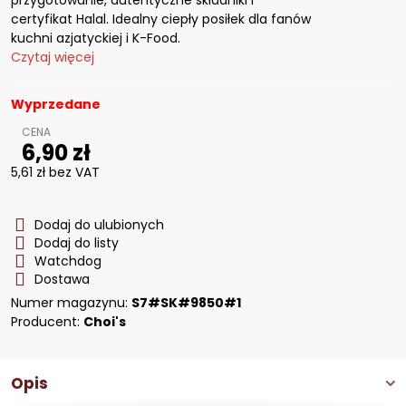
przygotowanie, autentyczne składniki i
certyfikat Halal. Idealny ciepły posiłek dla fanów
kuchni azjatyckiej i K-Food.
Czytaj więcej
Wyprzedane
6,90 zł
5,61 zł
bez VAT
Dodaj do ulubionych
Dodaj do listy
Watchdog
Dostawa
Numer magazynu:
S7#SK#9850#1
Producent:
Choi's
Opis