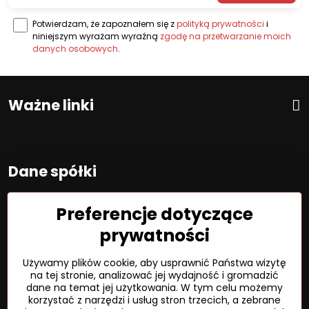
Potwierdzam, że zapoznałem się z
polityką prywatności
i
niniejszym wyrażam wyraźną
zgodę na przetwarzanie moich
danych osobowych
.
Ważne linki
Dane spółki
S O F T E L spol. s r. o.
Preferencje dotyczące
ID:
00692468
VAT:
2020450333
prywatności
NUMER VAT:
SK202045333
Spółka jest zarejestrowana w OR OS Žilina, sekcja Sro, proszę
wstawić numer: 6/L
Używamy plików cookie, aby usprawnić Państwa wizytę
na tej stronie, analizować jej wydajność i gromadzić
dane na temat jej użytkowania. W tym celu możemy
Sposób płatności
korzystać z narzędzi i usług stron trzecich, a zebrane