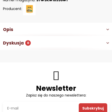
Numer magazynu:
S7#SK#16336#1
Producent:
Opis
Dyskusja
0
Newsletter
Zapisz się do naszego newslettera:
Subskrybuj