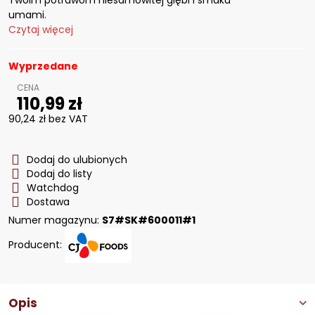
Twoim potrawom niesamowitej głębi i smaku
umami.
Czytaj więcej
Wyprzedane
110,99 zł
90,24 zł
bez VAT
Dodaj do ulubionych
Dodaj do listy
Watchdog
Dostawa
Numer magazynu:
S7#SK#600011#1
Producent:
Opis