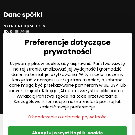
Dane spółki
S O F T E L spol. s r. o.
ID:
00692468
VAT:
2020450333
Preferencje dotyczące
NUMER VAT:
SK202045333
Spółka jest zarejestrowana w OR OS Žilina, sekcja Sro, proszę
prywatności
wstawić numer: 6/L
Używamy plików cookie, aby usprawnić Państwa wizytę
Sposób płatności
na tej stronie, analizować jej wydajność i gromadzić
dane na temat jej użytkowania. W tym celu możemy
korzystać z narzędzi i usług stron trzecich, a zebrane
dane mogą być przekazywane partnerom w UE, USA lub
innych krajach. Klikając „Akceptuj wszystkie pliki cookie",
©
2026
Prawa autorskie
wyrażają Państwo zgodę na takie przetwarzanie.
Preferencje dotyczące prywatności
Szczegółowe informacje można znaleźć poniżej lub
Oświadczenie o ochronie prywatności
Status zamówienia
zmienić swoje preferencje.
Oświadczenie o ochronie prywatności
Akceptuj wszystkie pliki cookie