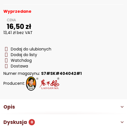
Wyprzedane
16,50 zł
13,41 zł
bez VAT
Dodaj do ulubionych
Dodaj do listy
Watchdog
Dostawa
Numer magazynu:
S7#SK#404042#1
Producent:
Opis
Dyskusja
0