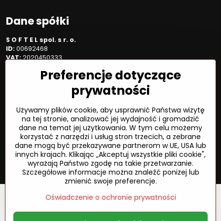
Dane spółki
S O F T E L spol. s r. o.
ID:
00692468
VAT:
2020450333
NUMER VAT:
SK202045333
Preferencje dotyczące
Spółka jest zarejestrowana w OR OS Žilina, sekcja Sro, proszę
wstawić numer: 6/L
prywatności
Sposób płatności
Używamy plików cookie, aby usprawnić Państwa wizytę
na tej stronie, analizować jej wydajność i gromadzić
dane na temat jej użytkowania. W tym celu możemy
korzystać z narzędzi i usług stron trzecich, a zebrane
dane mogą być przekazywane partnerom w UE, USA lub
©
2026
Prawa autorskie
innych krajach. Klikając „Akceptuj wszystkie pliki cookie",
Preferencje dotyczące prywatności
wyrażają Państwo zgodę na takie przetwarzanie.
Oświadczenie o ochronie prywatności
Status zamówienia
Szczegółowe informacje można znaleźć poniżej lub
zmienić swoje preferencje.
Oświadczenie o ochronie prywatności