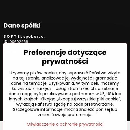
Dane spółki
S O F T E L spol. s r. o.
ID:
00692468
VAT:
2020450333
Preferencje dotyczące
NUMER VAT:
SK202045333
Spółka jest zarejestrowana w OR OS Žilina, sekcja Sro, proszę
prywatności
wstawić numer: 6/L
Używamy plików cookie, aby usprawnić Państwa wizytę
Sposób płatności
na tej stronie, analizować jej wydajność i gromadzić
dane na temat jej użytkowania. W tym celu możemy
korzystać z narzędzi i usług stron trzecich, a zebrane
dane mogą być przekazywane partnerom w UE, USA lub
innych krajach. Klikając „Akceptuj wszystkie pliki cookie",
©
2026
Prawa autorskie
wyrażają Państwo zgodę na takie przetwarzanie.
Preferencje dotyczące prywatności
Szczegółowe informacje można znaleźć poniżej lub
Oświadczenie o ochronie prywatności
Status zamówienia
zmienić swoje preferencje.
Oświadczenie o ochronie prywatności