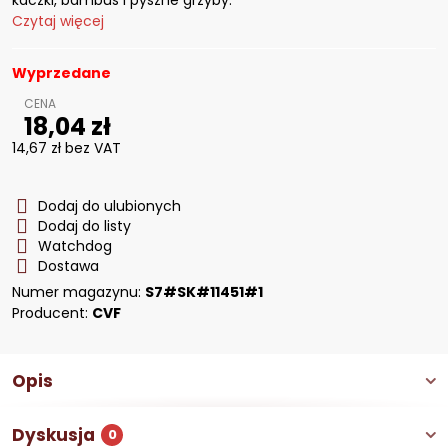
kaczki, bambus i pyszne grzyby.
Czytaj więcej
Wyprzedane
18,04 zł
14,67 zł
bez VAT
Dodaj do ulubionych
Dodaj do listy
Watchdog
Dostawa
Numer magazynu:
S7#SK#11451#1
Producent:
CVF
Opis
Dyskusja
0