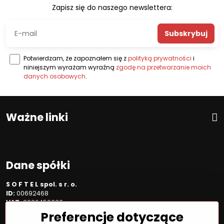
Zapisz się do naszego newslettera:
Subskrybuj
Potwierdzam, że zapoznałem się z
polityką prywatności
i
niniejszym wyrażam wyraźną
zgodę na przetwarzanie moich
danych osobowych
.
Ważne linki
Dane spółki
S O F T E L spol. s r. o.
ID:
00692468
VAT:
2020450333
NUMER VAT:
SK202045333
Preferencje dotyczące
Spółka jest zarejestrowana w OR OS Žilina, sekcja Sro, proszę