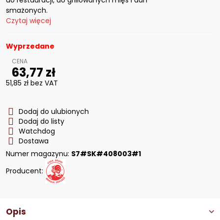
do restauracji, do grillowanych mięs i dań
smażonych.
Czytaj więcej
Wyprzedane
63,77 zł
51,85 zł
bez VAT
Dodaj do ulubionych
Dodaj do listy
Watchdog
Dostawa
Numer magazynu:
S7#SK#408003#1
Producent:
Opis