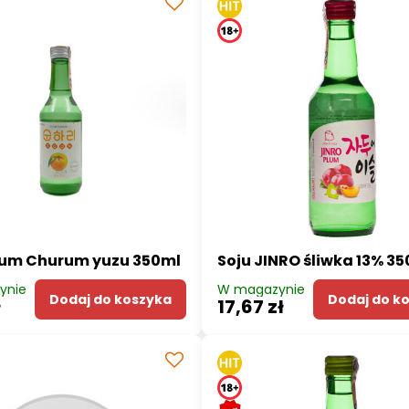
hum Churum yuzu 350ml
Soju JINRO śliwka 13% 3
ynie
W magazynie
Dodaj do koszyka
Dodaj do k
ł
17,67 zł