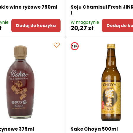
kie wino ryżowe 750ml
Soju Chamisul Fresh JIN
l
ynie
W magazynie
Dodaj do koszyka
Dodaj do k
ł
20,27 zł
eżynowe 375ml
Sake Choya 500ml