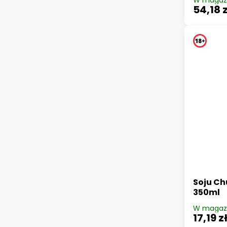
W magaz
54,18 z
Soju C
350ml
W magaz
17,19 z