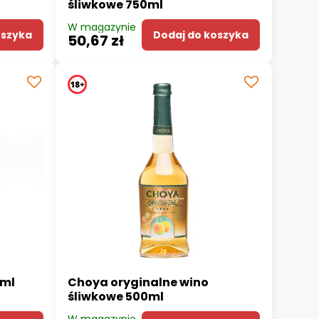
śliwkowe 750ml
W magazynie
oszyka
Dodaj do koszyka
50,67 zł
0ml
Choya oryginalne wino
śliwkowe 500ml