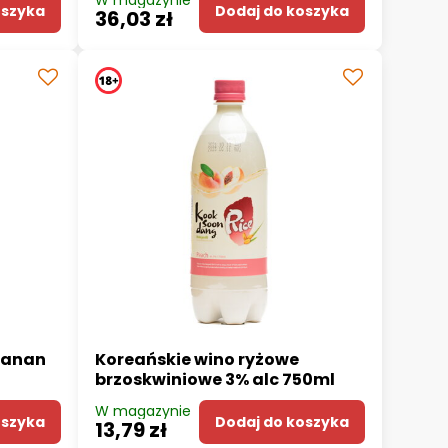
W magazynie
oszyka
Dodaj do koszyka
36,03 zł
banan
Koreańskie wino ryżowe
brzoskwiniowe 3% alc 750ml
W magazynie
oszyka
Dodaj do koszyka
13,79 zł