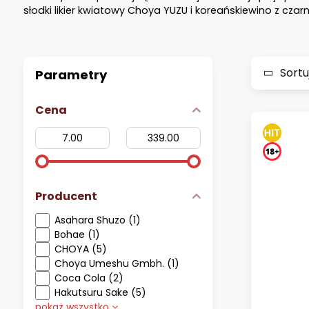
słodki likier kwiatowy Choya YUZU i koreańskiewino z czarn
Sortu
Parametry
Cena
Od:
Proszę:
Producent
Asahara Shuzo (1)
Bohae (1)
CHOYA (5)
Choya Umeshu Gmbh. (1)
Coca Cola (2)
Hakutsuru Sake (5)
pokaż wszystko