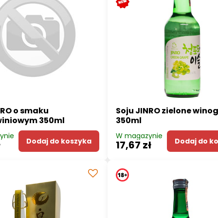
NRO o smaku
Soju JINRO zielone wino
winiowym 350ml
350ml
ynie
W magazynie
Dodaj do koszyka
Dodaj do k
ł
17,67 zł