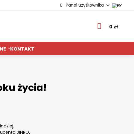
Panel użytkownika
ie
0 zł
NE
KONTAKT
oku życia!
ndziej.
ducenta JINRO,