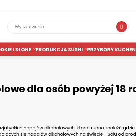
Wyszukiwan
DKIE I SŁONE
PRODUKCJA SUSHI
PRZYBORY KUCHEN
lowe dla osób powyżej 18 r
azjatyckich napojów alkoholowych, które trudno znaleźć gdzie i
edających się napojów alkoholowych na świecie - Soju od pro