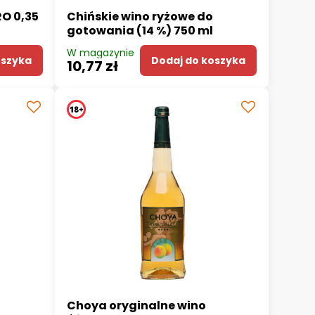
RO 0,35
Chińskie wino ryżowe do
gotowania (14 %) 750 ml
W magazynie
oszyka
Dodaj do koszyka
10,77 zł
Choya oryginalne wino