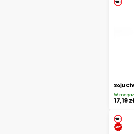
Soju C
W magaz
17,19 z