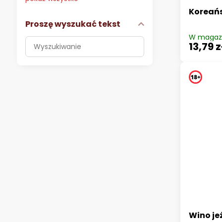
Koreańs
Proszę wyszukać tekst
W magaz
Filtruj
13,79 z
wyniki
wyszukiwania
według
pełnego
tekstu
Wino j