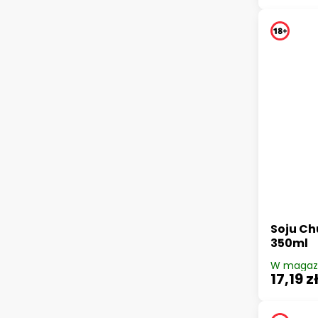
Soju C
350ml
W magaz
17,19 z