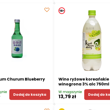
hum Churum Blueberry
Wino ryżowe koreańskie 
winogrona 3% alc 750ml
ynie
W magazynie
Dodaj do koszyka
Dodaj do k
ł
13,79 zł