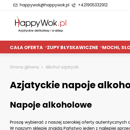
happywok@happywok.pl
+421905332912
CAŁA OFERTA
ZUPY BŁYSKAWICZNE
MOCHI, SŁO
Strona główna
Alkohol azjatycki
Azjatyckie napoje alkoho
Napoje alkoholowe
Proszę wybierać z naszej szerokiej oferty autentycznych 
W naszym sklepie znajdą Państwo jeden z najlepiej sprz