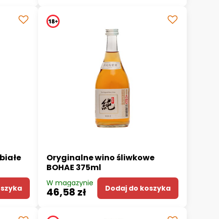
białe
Oryginalne wino śliwkowe
BOHAE 375ml
W magazynie
oszyka
Dodaj do koszyka
46,58 zł