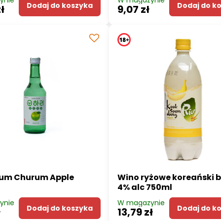
ynie
W magazynie
Dodaj do koszyka
Dodaj do k
ł
9,07 zł
hum Churum Apple
Wino ryżowe koreański 
4% alc 750ml
ynie
W magazynie
Dodaj do koszyka
Dodaj do k
ł
13,79 zł