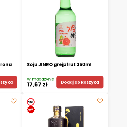
grona
Soju JINRO grejpfrut 350ml
W magazynie
oszyka
Dodaj do koszyka
17,67 zł