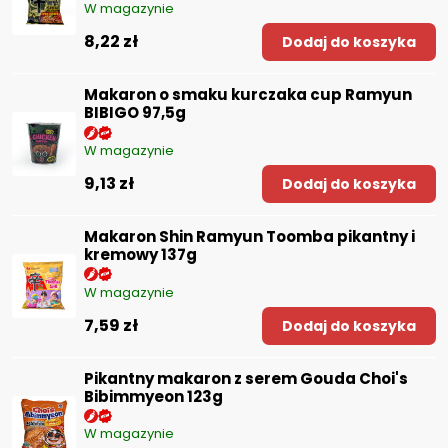
W magazynie
8,22 zł
Dodaj do koszyka
Makaron o smaku kurczaka cup Ramyun
BIBIGO 97,5g
W magazynie
9,13 zł
Dodaj do koszyka
Makaron Shin Ramyun Toomba pikantny i
kremowy 137g
W magazynie
7,59 zł
Dodaj do koszyka
Pikantny makaron z serem Gouda Choi's
Bibimmyeon 123g
W magazynie