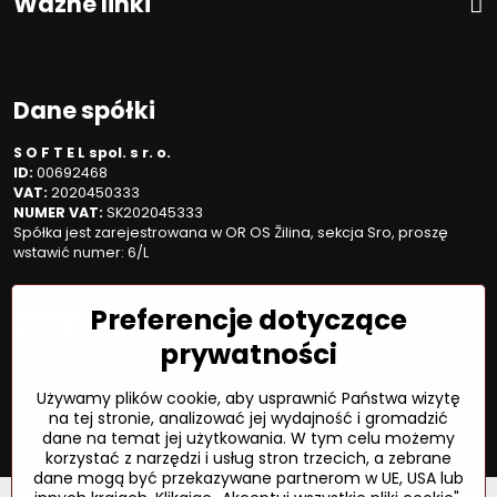
Ważne linki
Dane spółki
S O F T E L spol. s r. o.
ID:
00692468
VAT:
2020450333
NUMER VAT:
SK202045333
Spółka jest zarejestrowana w OR OS Žilina, sekcja Sro, proszę
wstawić numer: 6/L
Sposób płatności
Preferencje dotyczące
prywatności
Używamy plików cookie, aby usprawnić Państwa wizytę
©
2026
Prawa autorskie
na tej stronie, analizować jej wydajność i gromadzić
Preferencje dotyczące prywatności
dane na temat jej użytkowania. W tym celu możemy
Oświadczenie o ochronie prywatności
Status zamówienia
korzystać z narzędzi i usług stron trzecich, a zebrane
dane mogą być przekazywane partnerom w UE, USA lub