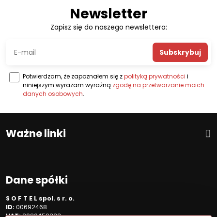
Newsletter
Zapisz się do naszego newslettera:
Subskrybuj
Potwierdzam, że zapoznałem się z
polityką prywatności
i
niniejszym wyrażam wyraźną
zgodę na przetwarzanie moich
danych osobowych
.
Ważne linki
Dane spółki
S O F T E L spol. s r. o.
ID:
00692468
VAT:
2020450333