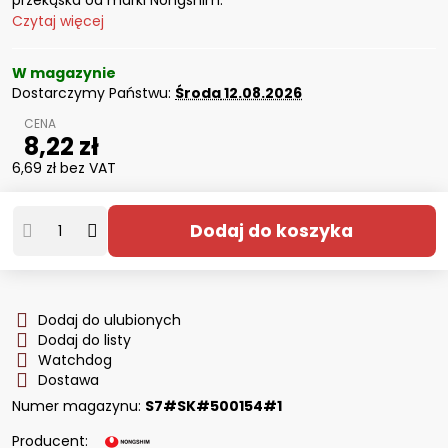
przekąska od marki Nongshim.
Czytaj więcej
W magazynie
Dostarczymy Państwu:
Środa
12.08.2026
8,22 zł
6,69 zł
bez VAT
Dodaj do koszyka
Dodaj do ulubionych
Dodaj do listy
Watchdog
Dostawa
Numer magazynu:
S7#SK#500154#1
Producent: