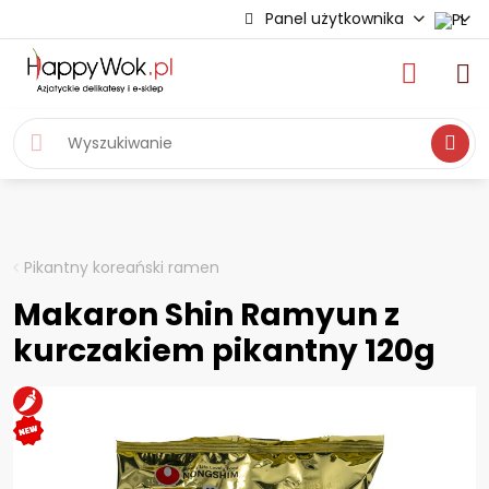
Panel użytkownika
Wyszukiwa
Pikantny koreański ramen
Makaron Shin Ramyun z
kurczakiem pikantny 120g