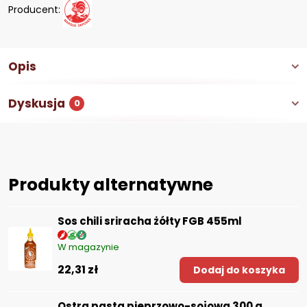
Producent:
Opis
Dyskusja
0
Produkty alternatywne
Sos chili sriracha żółty FGB 455ml
W magazynie
22,31 zł
Dodaj do koszyka
Ostra pasta pieprzowo-sojowa 300 g