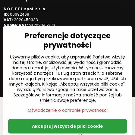
S O F T E L spol. s r. o.
ID:
00692468
VAT:
2020450333
NUMER VAT:
SK202045333
Spółka jest zarejestrowana w OR OS Žilina, sekcja Sro, proszę
Preferencje dotyczące
wstawić numer: 6/L
prywatności
Sposób płatności
Używamy plików cookie, aby usprawnić Państwa wizytę
na tej stronie, analizować jej wydajność i gromadzić
dane na temat jej użytkowania. W tym celu możemy
korzystać z narzędzi i usług stron trzecich, a zebrane
©
2026
Prawa autorskie
dane mogą być przekazywane partnerom w UE, USA lub
Preferencje dotyczące prywatności
innych krajach. Klikając „Akceptuj wszystkie pliki cookie",
Oświadczenie o ochronie prywatności
Status zamówienia
wyrażają Państwo zgodę na takie przetwarzanie.
Szczegółowe informacje można znaleźć poniżej lub
zmienić swoje preferencje.
Oświadczenie o ochronie prywatności
Akceptuj wszystkie pliki cookie