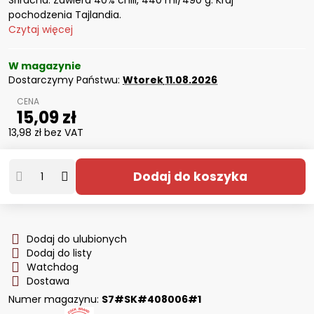
Sriracha. Zawiera 40% chili, 440 ml/490 g. Kraj
pochodzenia Tajlandia.
Czytaj więcej
W magazynie
Dostarczymy Państwu:
Wtorek
11.08.2026
15,09 zł
13,98 zł
bez VAT
Dodaj do koszyka
Dodaj do ulubionych
Dodaj do listy
Watchdog
Dostawa
Numer magazynu:
S7#SK#408006#1