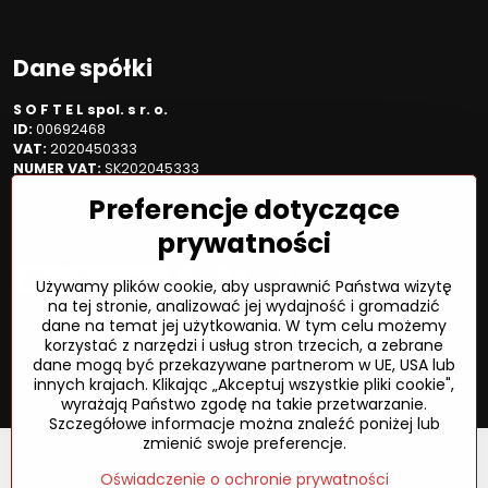
Dane spółki
S O F T E L spol. s r. o.
ID:
00692468
VAT:
2020450333
NUMER VAT:
SK202045333
Spółka jest zarejestrowana w OR OS Žilina, sekcja Sro, proszę
Preferencje dotyczące
wstawić numer: 6/L
prywatności
Sposób płatności
Używamy plików cookie, aby usprawnić Państwa wizytę
na tej stronie, analizować jej wydajność i gromadzić
dane na temat jej użytkowania. W tym celu możemy
korzystać z narzędzi i usług stron trzecich, a zebrane
©
2026
Prawa autorskie
dane mogą być przekazywane partnerom w UE, USA lub
Preferencje dotyczące prywatności
innych krajach. Klikając „Akceptuj wszystkie pliki cookie",
Oświadczenie o ochronie prywatności
Status zamówienia
wyrażają Państwo zgodę na takie przetwarzanie.
Szczegółowe informacje można znaleźć poniżej lub
zmienić swoje preferencje.
Oświadczenie o ochronie prywatności