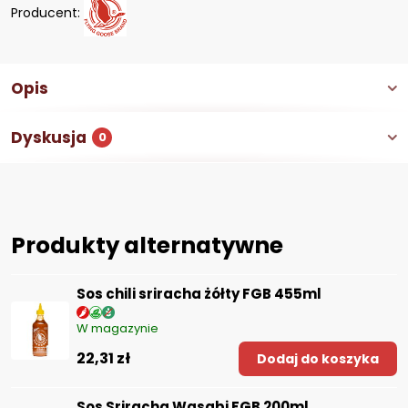
Producent:
Opis
Dyskusja
0
Produkty alternatywne
Sos chili sriracha żółty FGB 455ml
W magazynie
22,31 zł
Dodaj do koszyka
Sos Sriracha Wasabi FGB 200ml