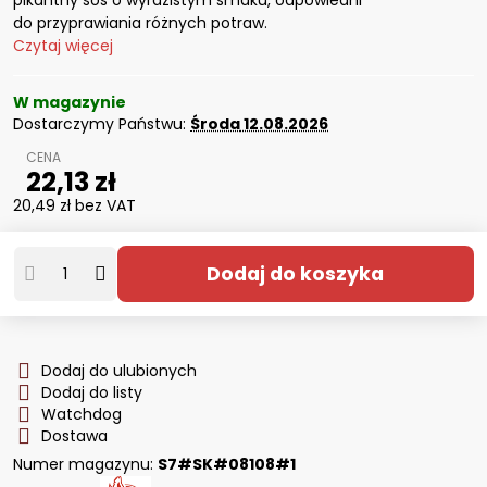
pikantny sos o wyrazistym smaku, odpowiedni
do przyprawiania różnych potraw.
Czytaj więcej
W magazynie
Dostarczymy Państwu:
Środa
12.08.2026
22,13 zł
20,49 zł
bez VAT
Dodaj do koszyka
Dodaj do ulubionych
Dodaj do listy
Watchdog
Dostawa
Numer magazynu:
S7#SK#08108#1