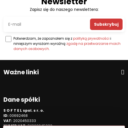
Newsletter
Zapisz się do naszego newslettera:
Subskrybuj
Potwierdzam, że zapoznałem się z
polityką prywatności
i
niniejszym wyrażam wyraźną
zgodę na przetwarzanie moich
danych osobowych
.
Ważne linki
Dane spółki
S O F T E L spol. s r. o.
ID:
00692468
VAT:
2020450333
NUMER VAT:
SK202045333