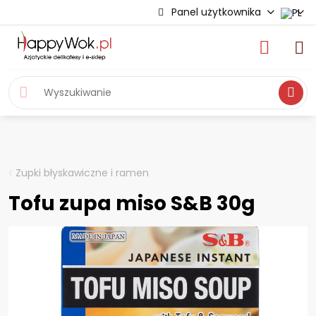
Panel użytkownika
Wyszukiwa
Zupki błyskawiczne i ramen
Tofu zupa miso S&B 30g