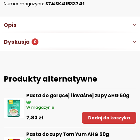
Numer magazynu:
S7#SK#15337#1
Opis
Dyskusja
0
Produkty alternatywne
Pasta do gorącej i kwaśnej zupy AHG 50g
W magazynie
7,83 zł
Dodaj do koszyka
Pasta do zupy Tom Yum AHG 50g