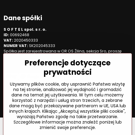
Dane spółki
S O F T E L spol. s r. o.
ID:
00692468
VAT:
2020450333
NUMER VAT:
SK202045333
Spółka jest zarejestrowana w OR OS Žilina, sekcja Sro, proszę
wstawić numer: 6/L
Preferencje dotyczące
prywatności
Sposób płatności
Używamy plików cookie, aby usprawnić Państwa wizytę
na tej stronie, analizować jej wydajność i gromadzić
dane na temat jej użytkowania. W tym celu możemy
©
2026
Prawa autorskie
korzystać z narzędzi i usług stron trzecich, a zebrane
Preferencje dotyczące prywatności
dane mogą być przekazywane partnerom w UE, USA lub
Oświadczenie o ochronie prywatności
Status zamówienia
innych krajach. Klikając „Akceptuj wszystkie pliki cookie",
wyrażają Państwo zgodę na takie przetwarzanie.
Szczegółowe informacje można znaleźć poniżej lub
zmienić swoje preferencje.