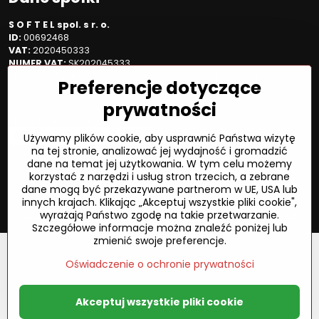
S O F T E L spol. s r. o.
ID:
00692468
VAT:
2020450333
NUMER VAT:
SK202045333
Spółka jest zarejestrowana w OR OS Žilina, sekcja Sro, proszę
Preferencje dotyczące
wstawić numer: 6/L
prywatności
Sposób płatności
Używamy plików cookie, aby usprawnić Państwa wizytę
na tej stronie, analizować jej wydajność i gromadzić
dane na temat jej użytkowania. W tym celu możemy
korzystać z narzędzi i usług stron trzecich, a zebrane
©
2026
Prawa autorskie
dane mogą być przekazywane partnerom w UE, USA lub
Preferencje dotyczące prywatności
innych krajach. Klikając „Akceptuj wszystkie pliki cookie",
Oświadczenie o ochronie prywatności
Status zamówienia
wyrażają Państwo zgodę na takie przetwarzanie.
Szczegółowe informacje można znaleźć poniżej lub
zmienić swoje preferencje.
Oświadczenie o ochronie prywatności
Akceptuj wszystkie pliki cookie