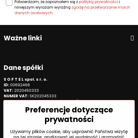
Potwierdzam, że zapoznałem się z
polityką prywatności
i
niniejszym wyrażam wyraźną
zgodę na przetwarzanie moich
danych osobowych
.
Ważne linki
Dane spółki
S O F T E L spol. s r. o.
ID:
00692468
VAT:
2020450333
NUMER VAT:
SK202045333
Spółka jest zarejestrowana w OR OS Žilina, sekcja Sro, proszę
Preferencje dotyczące
wstawić numer: 6/L
prywatności
Sposób płatności
Używamy plików cookie, aby usprawnić Państwa wizytę
na tej stronie, analizować jej wydajność i gromadzić