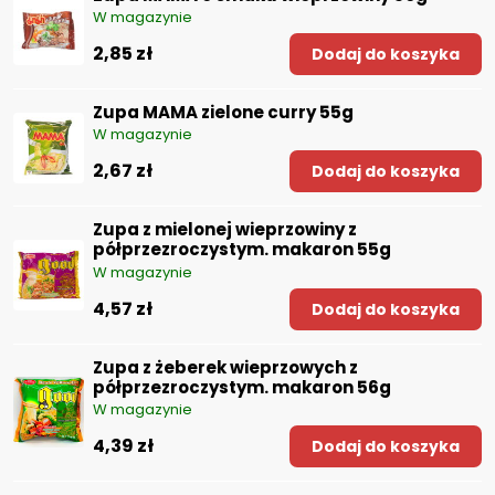
W magazynie
2,85 zł
Dodaj do koszyka
Zupa MAMA zielone curry 55g
W magazynie
2,67 zł
Dodaj do koszyka
Zupa z mielonej wieprzowiny z
półprzezroczystym. makaron 55g
W magazynie
4,57 zł
Dodaj do koszyka
Zupa z żeberek wieprzowych z
półprzezroczystym. makaron 56g
W magazynie
4,39 zł
Dodaj do koszyka