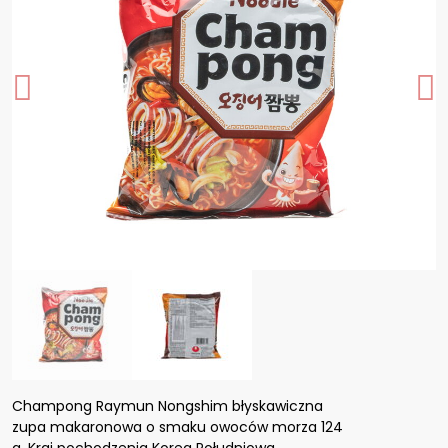
Champong Raymun Nongshim błyskawiczna
zupa makaronowa o smaku owoców morza 124