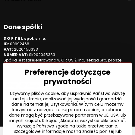
Dane spółki
S O F T E L spol. s r. o.
ID:
00692468
VAT:
2020450333
NUMER VAT:
SK202045333
Spółka jest zarejestrowana w OR OS Žilina, sekcja Sro, proszę
wstawić numer: 6/L
Preferencje dotyczące
prywatności
Sposób płatności
Używamy plików cookie, aby usprawnić Państwa wizytę
na tej stronie, analizować jej wydajność i gromadzić
dane na temat jej użytkowania. W tym celu możemy
©
2026
Prawa autorskie
korzystać z narzędzi i usług stron trzecich, a zebrane
Preferencje dotyczące prywatności
dane mogą być przekazywane partnerom w UE, USA lub
Oświadczenie o ochronie prywatności
Status zamówienia
innych krajach. Klikając „Akceptuj wszystkie pliki cookie",
wyrażają Państwo zgodę na takie przetwarzanie.
Szczegółowe informacje można znaleźć poniżej lub