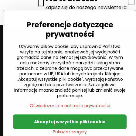
Zapisz się do naszego newslettera:
Preferencje dotyczące
prywatności
Ważne linki
Używamy plików cookie, aby usprawnić Państwa
wizytę na tej stronie, analizować jej wydajność i
gromadzić dane na temat jej użytkowania. W tym
Kontakt
celu możemy korzystać z narzędzi i usług stron
Wysyłka i płatność
trzecich, a zebrane dane mogą być przekazywane
Zasady i warunki
partnerom w UE, USA lub innych krajach. Klikając
Polityka prywatności
„Akceptuj wszystkie pliki cookie", wyrażają Państwo
zgodę na takie przetwarzanie. Szczegółowe
informacje można znaleźć poniżej lub zmienić swoje
preferencje.
Oświadczenie o ochronie prywatności
Akceptuj wszystkie pliki cookie
Pokaż szczegóły
©
2026
Prawa autorskie
Pr