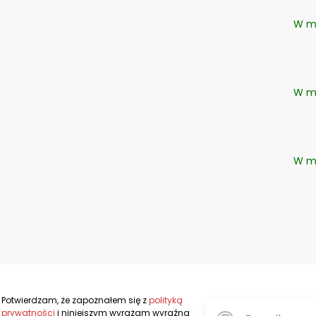
W m
W m
W m
Potwierdzam, że zapoznałem się z
polityką
prywatności
i niniejszym wyrażam wyraźną