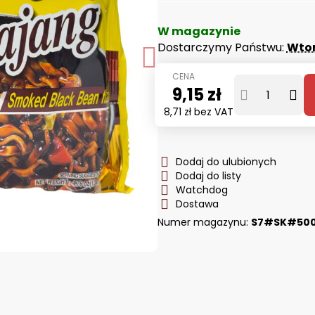
W magazynie
Dostarczymy Państwu:
Wto
9,15 zł
8,71 zł
bez VAT
Dodaj do ulubionych
Dodaj do listy
Watchdog
Dostawa
Numer magazynu:
S7#SK#500