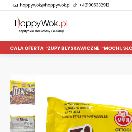
happywok@happywok.pl
+421905332912
CAŁA OFERTA
ZUPY BŁYSKAWICZNE
MOCHI, SŁO