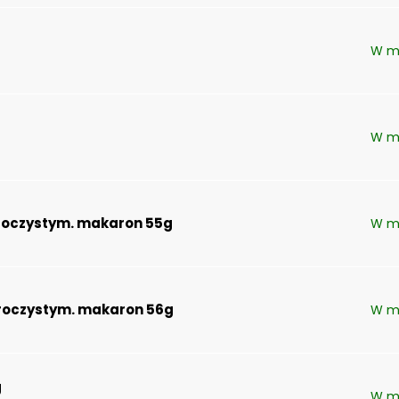
W m
W m
zroczystym. makaron 55g
W m
zroczystym. makaron 56g
W m
g
W m