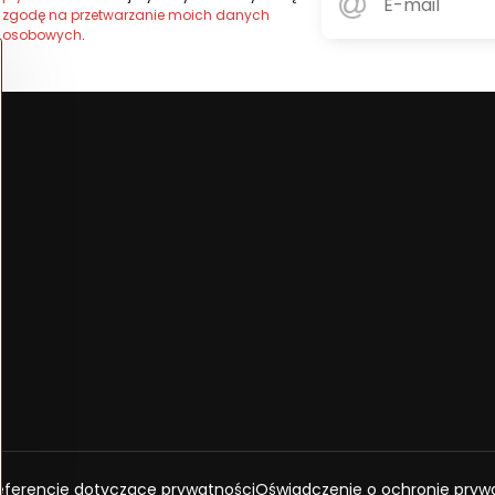
zgodę na przetwarzanie moich danych
osobowych
.
eferencje dotyczące prywatności
Oświadczenie o ochronie pryw