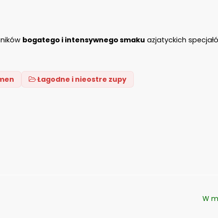
śników
bogatego i intensywnego smaku
azjatyckich specjał
amen
Łagodne i nieostre zupy
W m