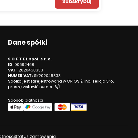
Subskrybuj
Dane spółki
S O F T E L spol. s r. o.
ID:
00692468
VAT:
2020450333
NUMER VAT:
SK202045333
Spółka jest zarejestrowana w OR OS Žilina, sekcja Sro,
proszę wstawić numer: 6/L
Sposób płatności
atności
Status zamówienia