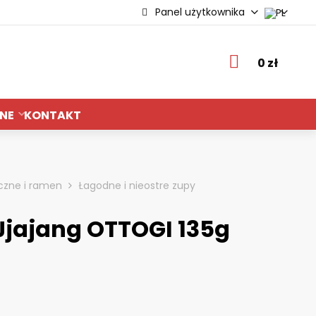
Panel użytkownika
ie
0 zł
NE
KONTAKT
iczne i ramen
Łagodne i nieostre zupy
Jjajang OTTOGI 135g