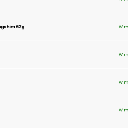
ngshim 62g
W m
W m
g
W m
W m