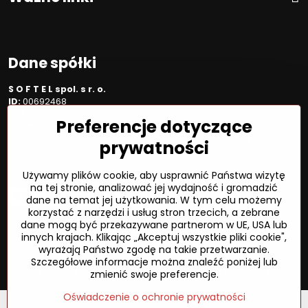
Dane spółki
S O F T E L spol. s r. o.
ID:
00692468
VAT:
2020450333
Preferencje dotyczące
NUMER VAT:
SK202045333
Spółka jest zarejestrowana w OR OS Žilina, sekcja Sro, proszę
prywatności
wstawić numer: 6/L
Używamy plików cookie, aby usprawnić Państwa wizytę
Sposób płatności
na tej stronie, analizować jej wydajność i gromadzić
dane na temat jej użytkowania. W tym celu możemy
korzystać z narzędzi i usług stron trzecich, a zebrane
dane mogą być przekazywane partnerom w UE, USA lub
innych krajach. Klikając „Akceptuj wszystkie pliki cookie",
©
2026
Prawa autorskie
wyrażają Państwo zgodę na takie przetwarzanie.
Preferencje dotyczące prywatności
Szczegółowe informacje można znaleźć poniżej lub
Oświadczenie o ochronie prywatności
Status zamówienia
zmienić swoje preferencje.
Oświadczenie o ochronie prywatności