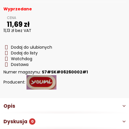
Wyprzedane
11,69 zł
11,13 zł
bez VAT
Dodaj do ulubionych
Dodaj do listy
Watchdog
Dostawa
Numer magazynu:
S7#SK#06260002#1
Producent:
Opis
Dyskusja
0