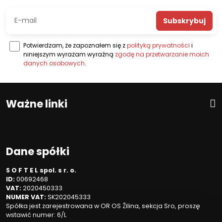
Subskrybuj
Potwierdzam, że zapoznałem się z
polityką prywatności
i
niniejszym wyrażam wyraźną
zgodę na przetwarzanie moich
danych osobowych
.
Ważne linki
Dane spółki
S O F T E L spol. s r. o.
ID:
00692468
VAT:
2020450333
NUMER VAT:
SK202045333
Spółka jest zarejestrowana w OR OS Žilina, sekcja Sro, proszę
wstawić numer: 6/L