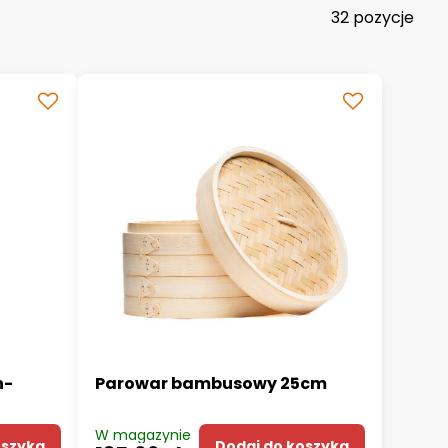
32
pozycje
n-
Parowar bambusowy 25cm
W magazynie
oszyka
Dodaj do koszyka