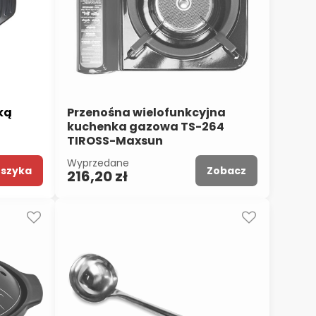
ką
Przenośna wielofunkcyjna
kuchenka gazowa TS-264
TIROSS-Maxsun
Wyprzedane
oszyka
Zobacz
216,20 zł