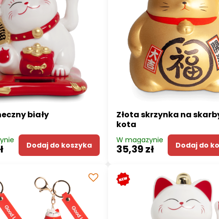
neczny biały
Złota skrzynka na skarb
kota
ynie
W magazynie
Dodaj do koszyka
Dodaj do k
ł
35,39 zł