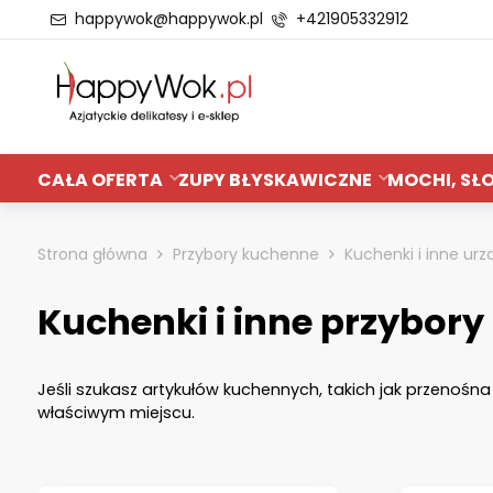
happywok@happywok.pl
+421905332912
CAŁA OFERTA
ZUPY BŁYSKAWICZNE
MOCHI, SŁO
Strona główna
Przybory kuchenne
Kuchenki i inne urz
Kuchenki i inne przybor
Jeśli szukasz artykułów kuchennych, takich jak przen
właściwym miejscu.