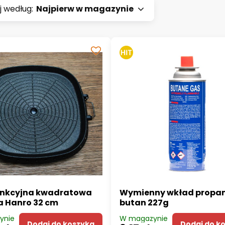
j według:
Najpierw w magazynie
unkcyjna kwadratowa
Wymienny wkład propa
a Hanro 32 cm
butan 227g
ynie
W magazynie
Dodaj do koszyka
Dodaj do k