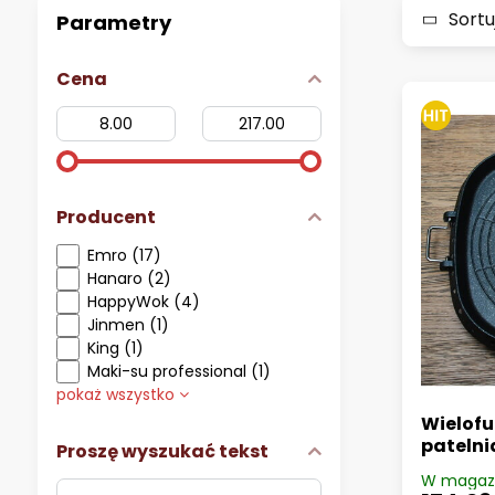
Sortu
Parametry
Cena
Od:
Proszę:
Producent
Emro (17)
Hanaro (2)
HappyWok (4)
Jinmen (1)
King (1)
Maki-su professional (1)
pokaż wszystko
Wielof
patelni
Proszę wyszukać tekst
W magaz
Filtruj