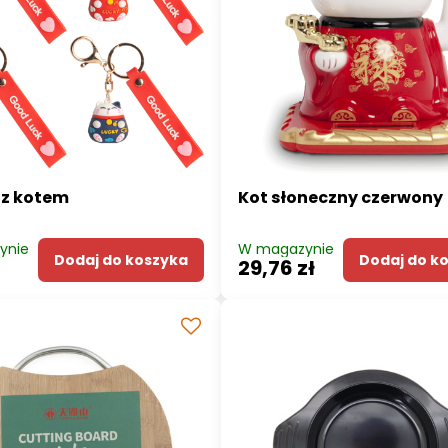
 z kotem
Kot słoneczny czerwony
ynie
W magazynie
Dodaj do koszyka
Dodaj do k
ł
29,76 zł