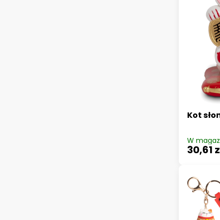
Kot sło
W magaz
30,61 z