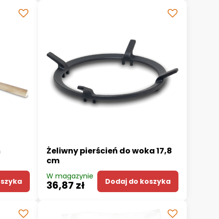
m
Żeliwny pierścień do woka 17,8
cm
W magazynie
oszyka
Dodaj do koszyka
36,87 zł