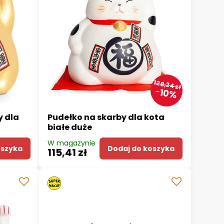
128,24 zł
10%
y dla
Pudełko na skarby dla kota
białe duże
W magazynie
oszyka
Dodaj do koszyka
115,41 zł