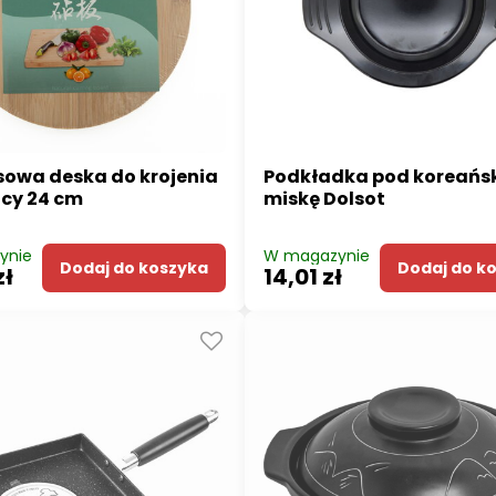
owa deska do krojenia
Podkładka pod koreańs
icy 24 cm
miskę Dolsot
ynie
W magazynie
Dodaj do koszyka
Dodaj do k
zł
14,01 zł