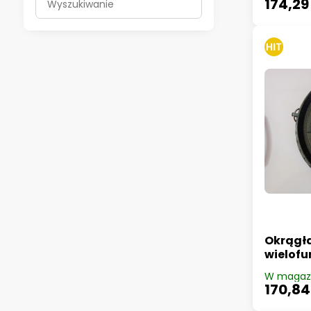
174,29 
wyniki
wyszukiwania
według
pełnego
tekstu
Okrągła
wielofu
W magaz
170,84