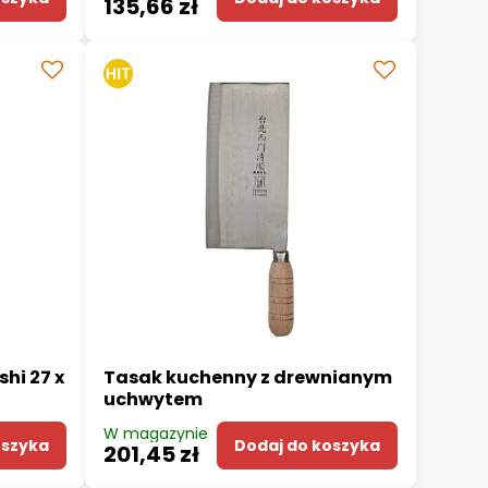
135,66 zł
hi 27 x
Tasak kuchenny z drewnianym
uchwytem
W magazynie
oszyka
Dodaj do koszyka
201,45 zł