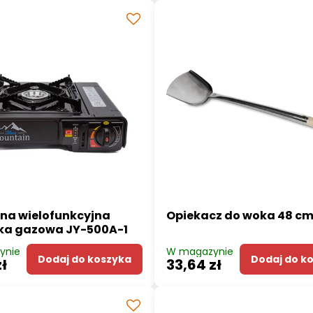
na wielofunkcyjna
Opiekacz do woka 48 c
ka gazowa JY-500A-1
ynie
W magazynie
Dodaj do koszyka
Dodaj do k
zł
33,64 zł