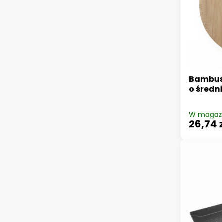
Bambus
o średn
W magaz
26,74 