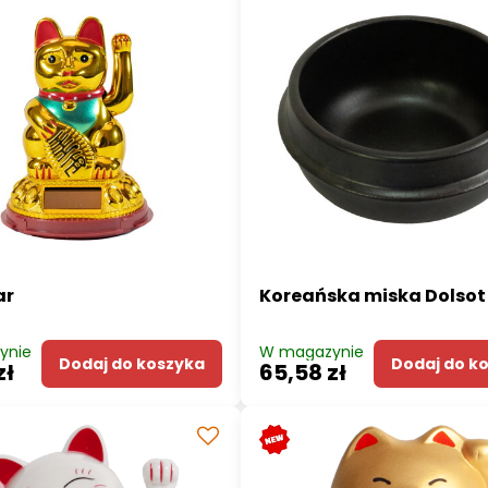
ar
Koreańska miska Dolsot
ynie
W magazynie
Dodaj do koszyka
Dodaj do k
zł
65,58 zł