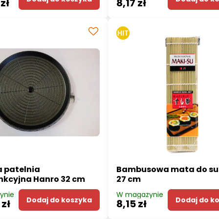
zł
8,17 zł
 patelnia
Bambusowa mata do sus
nkcyjna Hanro 32 cm
27 cm
ynie
W magazynie
Dodaj do koszyka
Dodaj do k
 zł
8,15 zł